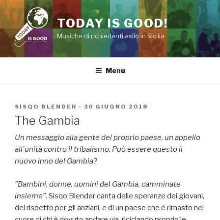
Salta
al
TODAY IS GOOD!
contenuto
Musiche di richiedenti asilo in Sicilia
Menu
POSTED
SISQO BLENDER
-
30 GIUGNO 2018
ON
The Gambia
Un messaggio alla gente del proprio paese, un appello
all'unità contro il tribalismo. Può essere questo il
nuovo inno del Gambia?
Bambini, donne, uomini del Gambia, camminate
insieme
. Sisqo Blender canta delle speranze dei giovani,
del rispetto per gli anziani, e di un paese che è rimasto nel
cuore di chi è dovuto andare via, riciclando proprio le