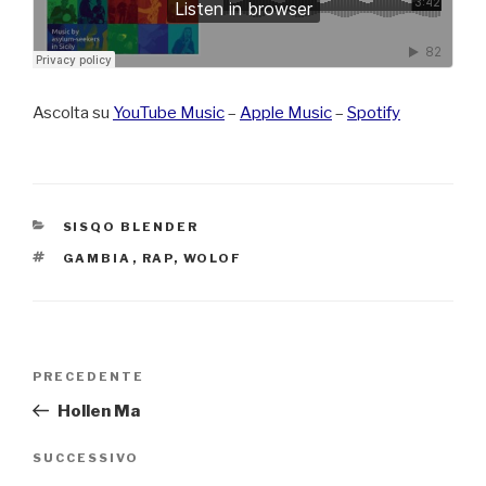
Ascolta su
YouTube Music
–
Apple Music
–
Spotify
CATEGORIE
SISQO BLENDER
TAG
GAMBIA
,
RAP
,
WOLOF
Navigazione
Articolo
PRECEDENTE
articoli
precedente:
Hollen Ma
Articolo
SUCCESSIVO