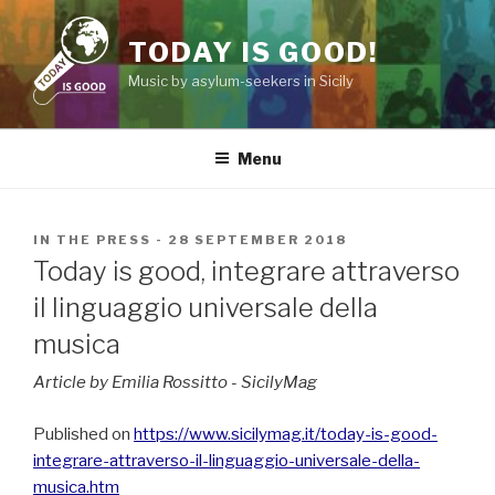
Skip
to
TODAY IS GOOD!
content
Music by asylum-seekers in Sicily
Menu
POSTED
IN THE PRESS
-
28 SEPTEMBER 2018
ON
Today is good, integrare attraverso
il linguaggio universale della
musica
Article by Emilia Rossitto - SicilyMag
Published on
https://www.sicilymag.it/today-is-good-
integrare-attraverso-il-linguaggio-universale-della-
musica.htm