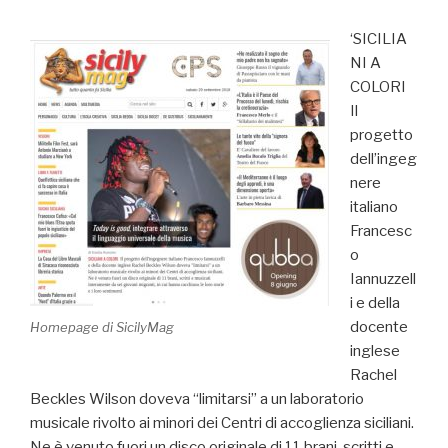
SICILIA
NI A
COLORI
Il
progetto
dell’ingeg
nere
italiano
Francesc
o
Iannuzzell
i e della
docente
Homepage di SicilyMag
inglese
Rachel
Beckles Wilson doveva “limitarsi” a un laboratorio
musicale rivolto ai minori dei Centri di accoglienza siciliani.
Ne è venuto fuori un disco originale di 11 brani, scritti e