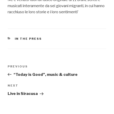
musicati interamente da sei giovani migranti, in cui hanno
racchiuso le loro storie e i loro sentimenti
CATEGORIES
IN THE PRESS
Post
Previous
PREVIOUS
navigation
Post
“Today is Good”, music & culture
Next
NEXT
Post
Live in Siracusa